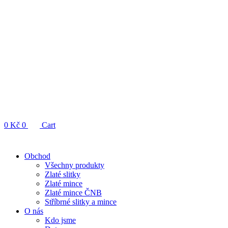
0
Kč
0
Cart
Obchod
Všechny produkty
Zlaté slitky
Zlaté mince
Zlaté mince ČNB
Stříbrné slitky a mince
O nás
Kdo jsme