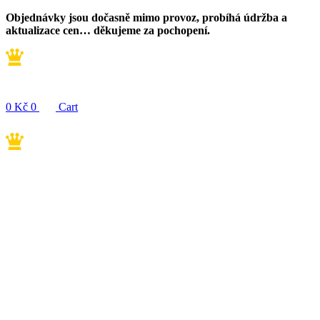
Přejít
Objednávky jsou dočasně mimo provoz, probíhá údržba a
k
aktualizace cen… děkujeme za pochopení.
obsahu
0
Kč
0
Cart