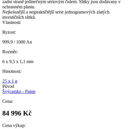
zadní straně jedinečným sériovým číslem. Slitky jsou dodávany v
ochranném plastu.
Nejkrásnější a nejpraktičtější serie jednogramových zlatých
investičních slitků.
Vlastnosti
Ryzost:
999,9 / 1000 Au
Rozměr:
6 x 9,5 x 1,1 mm
Hmotnost:
25 x 1 g
Původ
Švýcarsko - Pamp
Cena:
84 996
Kč
Cena výkup: