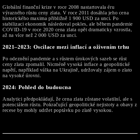
Globální finanční krize v roce 2008 nastartovala éru
výrazného růstu ceny zlata. V roce 2011 dosáhla jeho cena
historického maxima přibližně 1 900 USD za unci. Po
stabilizaci ekonomik následoval pokles, ale během pandemie
COVID-19 v roce 2020 cena zlata opět dramaticky vzrostla,
až na více než 2 000 USD za unci.
2021–2023:
Oscilace mezi inflací a oživením trhu
Po odeznění pandemie a s růstem úrokových sazeb se růst
ceny zlata zpomalil. Nicméně vysoká inflace a geopolitické
napětí, například válka na Ukrajině, udržovaly zájem o zlato
na vysoké úrovni.
2024:
Pohled do budoucna
Analytici předpokládají, že cena zlata zůstane volatilní, ale s
potenciálem růstu. Pokračující geopolitické nejistoty a obavy z
recese by mohly udržet poptávku po zlatě vysokou.