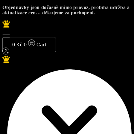
Přejít
Objednávky jsou dočasně mimo provoz, probíhá údržba a
k
aktualizace cen… děkujeme za pochopení.
obsahu
0
Kč
0
Cart