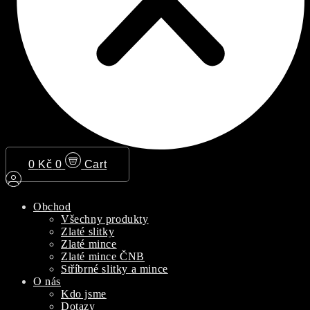
0
Kč
0
Cart
Obchod
Všechny produkty
Zlaté slitky
Zlaté mince
Zlaté mince ČNB
Stříbrné slitky a mince
O nás
Kdo jsme
Dotazy