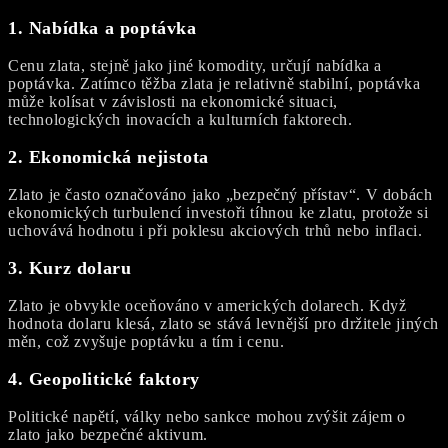
1.
Nabídka a poptávka
Cenu zlata, stejně jako jiné komodity, určují nabídka a
poptávka. Zatímco těžba zlata je relativně stabilní, poptávka
může kolísat v závislosti na ekonomické situaci,
technologických inovacích a kulturních faktorech.
2.
Ekonomická nejistota
Zlato je často označováno jako „bezpečný přístav“. V dobách
ekonomických turbulencí investoři tíhnou ke zlatu, protože si
uchovává hodnotu i při poklesu akciových trhů nebo inflaci.
3.
Kurz dolaru
Zlato je obvykle oceňováno v amerických dolarech. Když
hodnota dolaru klesá, zlato se stává levnější pro držitele jiných
měn, což zvyšuje poptávku a tím i cenu.
4.
Geopolitické faktory
Politické napětí, války nebo sankce mohou zvýšit zájem o
zlato jako bezpečné aktivum.