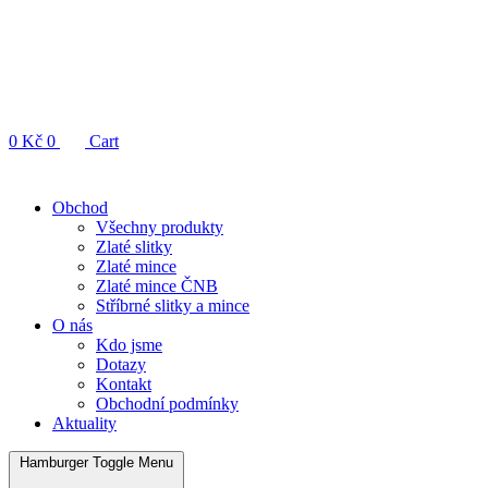
0
Kč
0
Cart
Obchod
Všechny produkty
Zlaté slitky
Zlaté mince
Zlaté mince ČNB
Stříbrné slitky a mince
O nás
Kdo jsme
Dotazy
Kontakt
Obchodní podmínky
Aktuality
Hamburger Toggle Menu