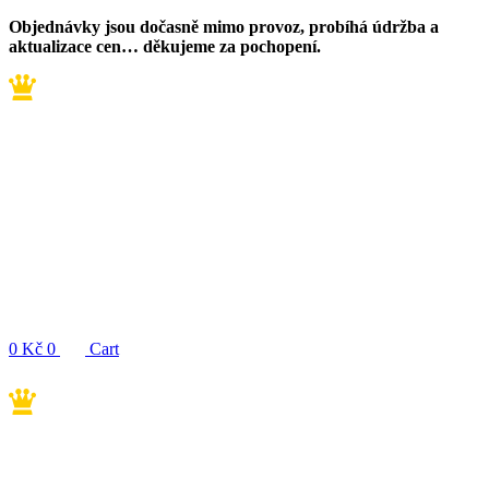
Přejít
Objednávky jsou dočasně mimo provoz, probíhá údržba a
k
aktualizace cen… děkujeme za pochopení.
obsahu
0
Kč
0
Cart