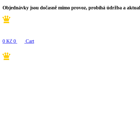
Přejít
Objednávky jsou dočasně mimo provoz, probíhá údržba a aktua
k
obsahu
0
Kč
0
Cart