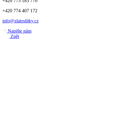
+420 775 183 770
+420 774 407 172
info@zlatoslitky.cz
Napište nám
Zpět