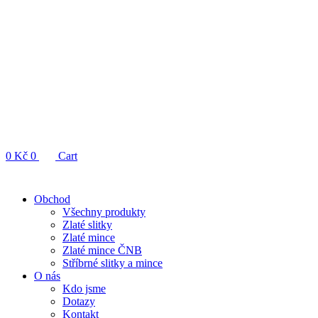
0
Kč
0
Cart
Obchod
Všechny produkty
Zlaté slitky
Zlaté mince
Zlaté mince ČNB
Stříbrné slitky a mince
O nás
Kdo jsme
Dotazy
Kontakt