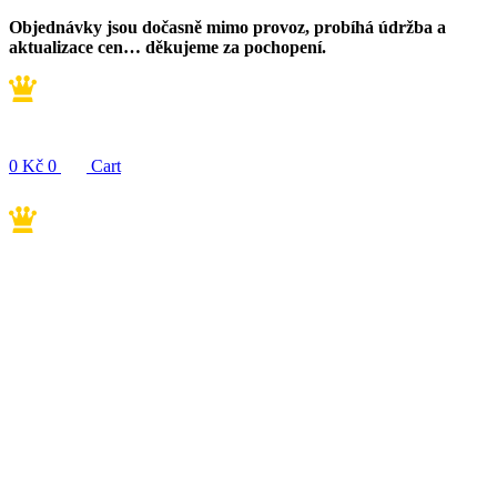
Přejít
Objednávky jsou dočasně mimo provoz, probíhá údržba a
k
aktualizace cen… děkujeme za pochopení.
obsahu
0
Kč
0
Cart