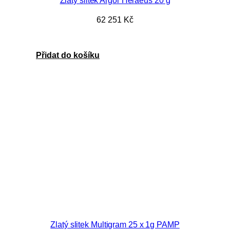
Zlatý slitek Argor Heraeus 20 g
62 251
Kč
Přidat do košíku
Zlatý slitek Multigram 25 x 1g PAMP