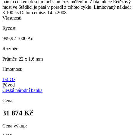
banka celkem deset mincí s tímto zaměřením. Zlatá mince Ěetězový
most ve Stádlici je pátá v pořadí z tohoto cyklu. Limitovaný náklad:
3 100 ks Datum emise: 14.5.2008
Vlastnosti
Ryzost:
999,9 / 1000 Au
Rozměr:
Průměr: 22 x 1,6 mm
Hmotnost:
1/4 Oz
Původ
Česká národní banka
Cena:
31 874
Kč
Cena výkup: