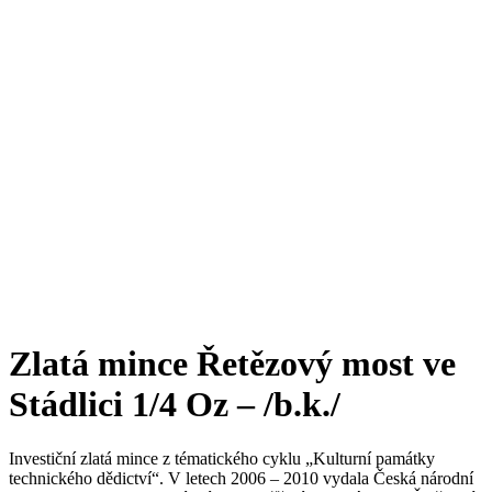
Zlatá mince Řetězový most ve
Stádlici 1/4 Oz – /b.k./
Investiční zlatá mince z tématického cyklu „Kulturní památky
technického dědictví“. V letech 2006 – 2010 vydala Česká národní