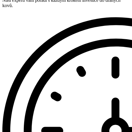
Naši experti vám poradí s každým krokem investice do drahých
kovů.