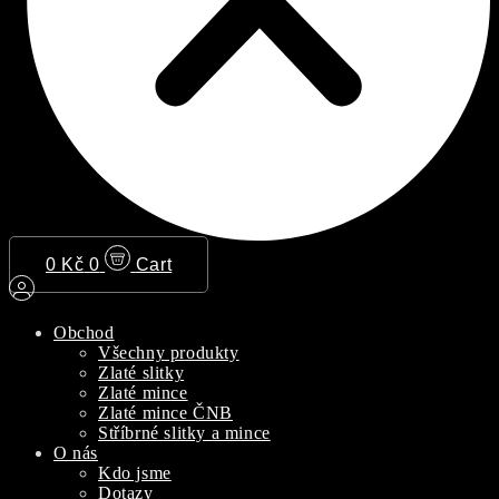
0
Kč
0
Cart
Obchod
Všechny produkty
Zlaté slitky
Zlaté mince
Zlaté mince ČNB
Stříbrné slitky a mince
O nás
Kdo jsme
Dotazy