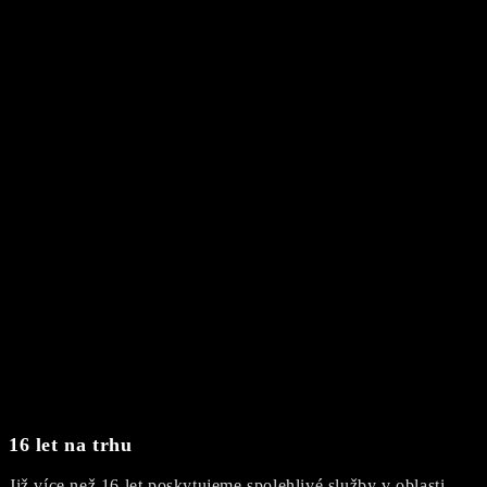
16 let na trhu
Již více než 16 let poskytujeme spolehlivé služby v oblasti