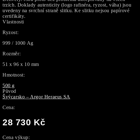
trzích. Doklady autenticity (logo rafinéra, ryzost, váha) jsou
uvedeny na svrchní straně slitku. Ke slitku nejsou papírové
certifikáty.
Vlastnosti
Ryzost:
999 / 1000 Ag
Rozměr:
51 x 96 x 10 mm
Hmotnost:
500 g
Původ
Švýcarsko – Argor Heraeus SA
Cena:
28 730
Kč
Cena výkup: