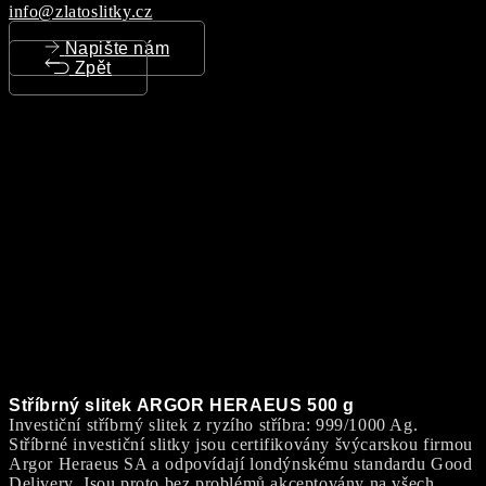
info@zlatoslitky.cz
Napište nám
Zpět
Stříbrný slitek ARGOR HERAEUS 500 g
Investiční stříbrný slitek z ryzího stříbra: 999/1000 Ag.
Stříbrné investiční slitky jsou certifikovány švýcarskou firmou
Argor Heraeus SA a odpovídají londýnskému standardu Good
Delivery. Jsou proto bez problémů akceptovány na všech