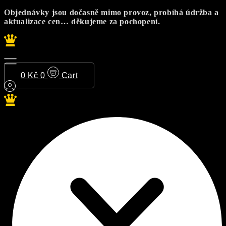
Přejít
Objednávky jsou dočasně mimo provoz, probíhá údržba a
k
aktualizace cen… děkujeme za pochopení.
obsahu
0
Kč
0
Cart