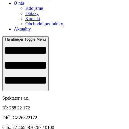
O nás
Kdo jsme
Dotazy
Kontakt
Obchodní podmínky
Aktuality
Hamburger Toggle Menu
Spektator s.r.o.
IČ: 268 22 172
DIČ: CZ26822172
Č.ú.: 27-4655870267 / 0100