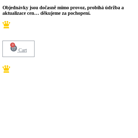
Přejít
Objednávky jsou dočasně mimo provoz, probíhá údržba a
k
aktualizace cen… děkujeme za pochopení.
obsahu
0
Cart