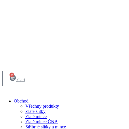
0
Cart
Obchod
Všechny produkty
Zlaté slitky
Zlaté mince
Zlaté mince ČNB
Stříbrné slitky a mince