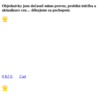
Přejít
Objednávky jsou dočasně mimo provoz, probíhá údržba a
k
aktualizace cen… děkujeme za pochopení.
obsahu
0
Kč
0
Cart