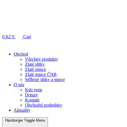
0
Kč
0
Cart
Obchod
Všechny produkty
Zlaté slitky
Zlaté mince
Zlaté mince ČNB
Stříbrné slitky a mince
O nás
Kdo jsme
Dotazy
Kontakt
Obchodní podmínky
Aktuality
Hamburger Toggle Menu