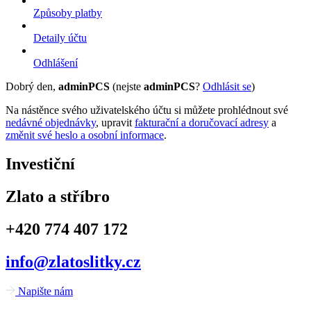
Způsoby platby
Detaily účtu
Odhlášení
Dobrý den,
adminPCS
(nejste
adminPCS
?
Odhlásit se
)
Na nástěnce svého uživatelského účtu si můžete prohlédnout své
nedávné objednávky
, upravit
fakturační a doručovací adresy
a
změnit své heslo a osobní informace
.
Investiční
Zlato a stříbro
+420 774 407 172
info@zlatoslitky.cz
Napište nám