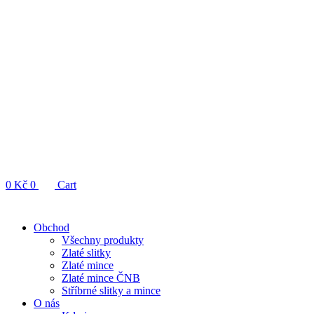
0
Kč
0
Cart
Obchod
Všechny produkty
Zlaté slitky
Zlaté mince
Zlaté mince ČNB
Stříbrné slitky a mince
O nás