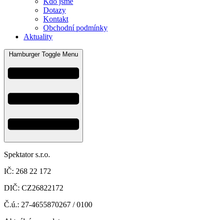
Kdo jsme
Dotazy
Kontakt
Obchodní podmínky
Aktuality
Hamburger Toggle Menu
Spektator s.r.o.
IČ: 268 22 172
DIČ: CZ26822172
Č.ú.: 27-4655870267 / 0100